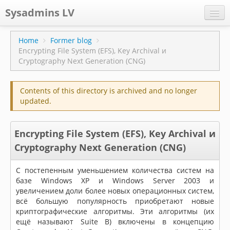
Sysadmins LV
CPS
Home
Former blog
Encrypting File System (EFS), Key Archival и
Projects
Cryptography Next Generation (CNG)
Former blog
Contents of this directory is archived and no longer
Main blog
updated.
Documentation
Encrypting File System (EFS), Key Archival и
Cryptography Next Generation (CNG)
С постепенным уменьшением количества систем на
базе Windows XP и Windows Server 2003 и
увеличением доли более новых операционных систем,
всё большую популярность приобретают новые
криптографические алгоритмы. Эти алгоритмы (их
ещё называют Suite B) включены в концепцию