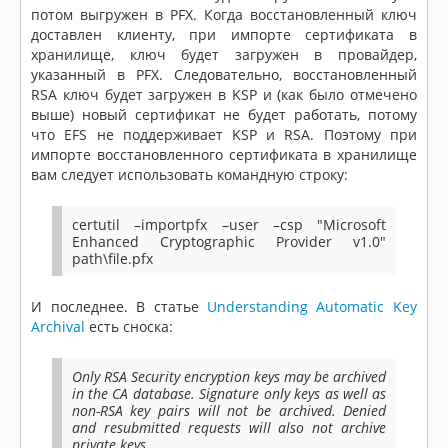
потом выгружен в PFX. Когда восстановленный ключ
доставлен клиенту, при импорте сертификата в
хранилище, ключ будет загружен в провайдер,
указанный в PFX. Следовательно, восстановленный
RSA ключ будет загружен в KSP и (как было отмечено
выше) новый сертификат не будет работать, потому
что EFS не поддерживает KSP и RSA. Поэтому при
импорте восстановленного сертификата в хранилище
вам следует использовать командную строку:
certutil –importpfx –user –csp "Microsoft
Enhanced Cryptographic Provider v1.0"
path\file.pfx
И последнее. В статье
Understanding Automatic Key
Archival
есть сноска:
Only RSA Security encryption keys may be archived
in the CA database. Signature only keys as well as
non-RSA key pairs will not be archived. Denied
and resubmitted requests will also not archive
private keys.